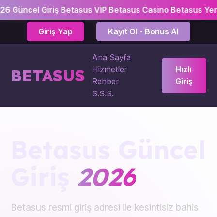
6 Güncel Giriş
Betasus VIP
Betasus Casino
Betasus Yen
Giriş Yap
Kayıt Ol - Bonus Al
Ana Sayfa
Hizmetler
Hızlı
BETASUS
Rehber
Giriş
S.S.S.
Betasus Güncel
Giriş
2026
Betasus resmi giriş adresi ile kesintisiz bahis