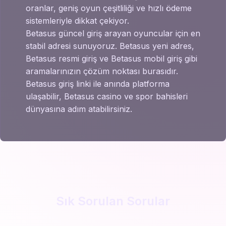
oranlar, geniş oyun çeşitliliği ve hızlı ödeme
sistemleriyle dikkat çekiyor.
Betasus güncel giriş arayan oyuncular için en
stabil adresi sunuyoruz. Betasus yeni adres,
Betasus resmi giriş ve Betasus mobil giriş gibi
aramalarınızın çözüm noktası burasıdır.
Betasus giriş linki ile anında platforma
ulaşabilir, Betasus casino ve spor bahisleri
dünyasına adım atabilirsiniz.
Sık Sorulan Sorular