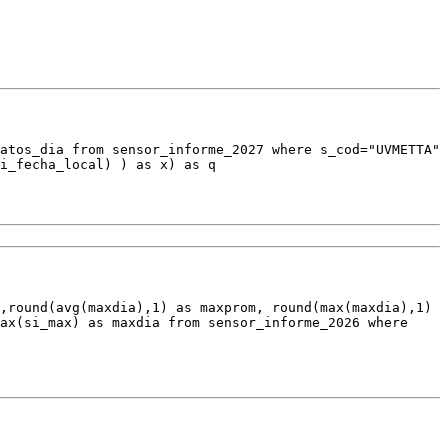
atos_dia from sensor_informe_2027 where s_cod="UVMETTA"
i_fecha_local) ) as x) as q
,round(avg(maxdia),1) as maxprom, round(max(maxdia),1)
ax(si_max) as maxdia from sensor_informe_2026 where