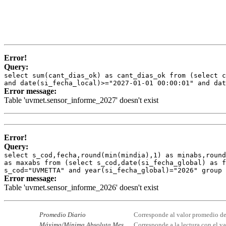
Error!
Query:
select sum(cant_dias_ok) as cant_dias_ok from (select c
and date(si_fecha_local)>="2027-01-01 00:00:01" and dat
Error message:
Table 'uvmet.sensor_informe_2027' doesn't exist
Error!
Query:
select s_cod,fecha,round(min(mindia),1) as minabs,round
as maxabs from (select s_cod,date(si_fecha_global) as f
s_cod="UVMETTA" and year(si_fecha_global)="2026" group
Error message:
Table 'uvmet.sensor_informe_2026' doesn't exist
Promedio Diario
Corresponde al valor promedio de t
Máxima/Mínima Absoluta Mes
Corresponde a la lectura con el 