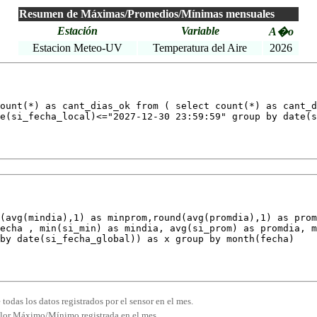
Resumen de Máximas/Promedios/Mínimas mensuales
Estación
Variable
A�o
Estacion Meteo-UV
Temperatura del Aire
2026
ount(*) as cant_dias_ok from ( select count(*) as cant_d
e(si_fecha_local)<="2027-12-30 23:59:59" group by date(s
(avg(mindia),1) as minprom,round(avg(promdia),1) as prom
echa , min(si_min) as mindia, avg(si_prom) as promdia, m
 by date(si_fecha_global)) as x group by month(fecha)
odas los datos registrados por el sensor en el mes.
valor Máximo/Mínimo registrada en el mes.