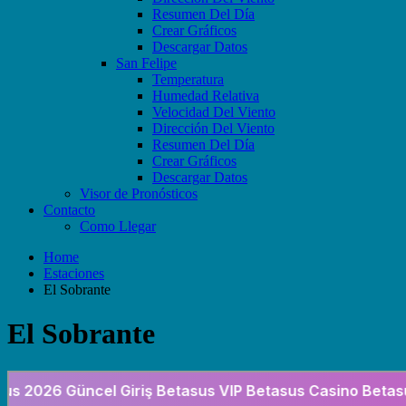
Resumen Del Día
Crear Gráficos
Descargar Datos
San Felipe
Temperatura
Humedad Relativa
Velocidad Del Viento
Dirección Del Viento
Resumen Del Día
Crear Gráficos
Descargar Datos
Visor de Pronósticos
Contacto
Como Llegar
Home
Estaciones
El Sobrante
El Sobrante